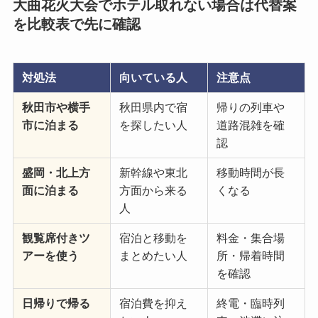
大曲花火大会でホテル取れない場合は代替案
を比較表で先に確認
対処法
向いている人
注意点
秋田市や横手
秋田県内で宿
帰りの列車や
市に泊まる
を探したい人
道路混雑を確
認
盛岡・北上方
新幹線や東北
移動時間が長
面に泊まる
方面から来る
くなる
人
観覧席付きツ
宿泊と移動を
料金・集合場
アーを使う
まとめたい人
所・帰着時間
を確認
日帰りで帰る
宿泊費を抑え
終電・臨時列