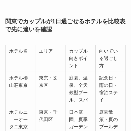
関東でカップルが1日過ごせるホテルを比較表
で先に違いを確認
ホテル名
エリア
カップル
向いてい
向きポイ
る過ごし
ント
方
ホテル椿
東京・文
庭園、温
記念日・
山荘東京
京区
泉、全天
雨の日・
候型プー
宿泊ステ
ル、スパ
イ
ホテルニ
東京・千
日本庭
庭園散
ューオー
代田区
園、夏季
策・夏の
タニ東京
ガーデン
プールデ