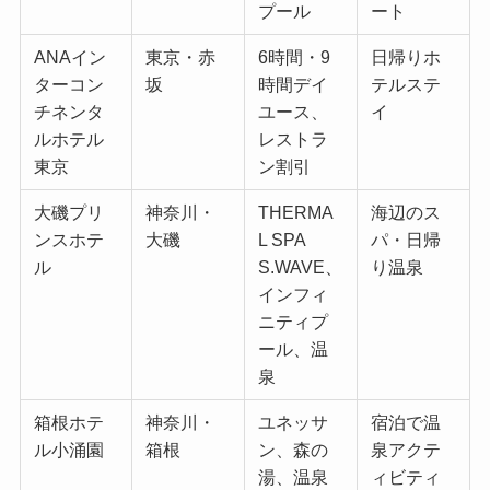
プール
ート
ANAイン
東京・赤
6時間・9
日帰りホ
ターコン
坂
時間デイ
テルステ
チネンタ
ユース、
イ
ルホテル
レストラ
東京
ン割引
大磯プリ
神奈川・
THERMA
海辺のス
ンスホテ
大磯
L SPA
パ・日帰
ル
S.WAVE、
り温泉
インフィ
ニティプ
ール、温
泉
箱根ホテ
神奈川・
ユネッサ
宿泊で温
ル小涌園
箱根
ン、森の
泉アクテ
湯、温泉
ィビティ