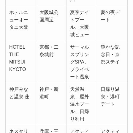
ホテルニ
大阪城公
夏季ナイ
夏の夜デ
ューオー
園周辺
トプー
ート
タニ大阪
ル、大阪
城ビュー
HOTEL
京都・二
サーマル
静かな記
THE
条城前
スプリン
念日・京
MITSUI
グSPA、
都ステイ
KYOTO
プライベ
ート温泉
神戸みな
神戸・新
天然温
日帰り温
と温泉 蓮
港町
泉、屋外
泉・港町
温水プー
デート
ル、日帰
り利用
ネスタリ
兵庫・三
アクティ
アクティ