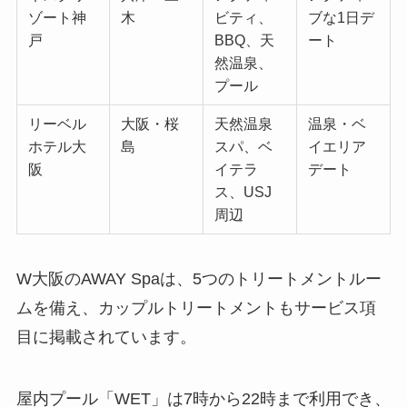
ゾート神
木
ビティ、
ブな1日デ
戸
BBQ、天
ート
然温泉、
プール
リーベル
大阪・桜
天然温泉
温泉・ベ
ホテル大
島
スパ、ベ
イエリア
阪
イテラ
デート
ス、USJ
周辺
W大阪のAWAY Spaは、5つのトリートメントルー
ムを備え、カップルトリートメントもサービス項
目に掲載されています。
屋内プール「WET」は7時から22時まで利用でき、