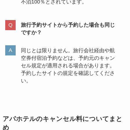
不泊100％とされています。
旅行予約サイトから予約した場合も同じ
ですか？
同じとは限りません。旅行会社経由や航
空券付宿泊予約などは、予約元のキャン
セル規定が適用される場合があります。
予約したサイトの規定を確認してくださ
い。
アパホテルのキャンセル料についてまと
め