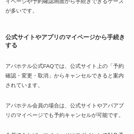
イページや予約確認画面から手続きできるケース
が多いです。
公式サイトやアプリのマイページから手続き
する
アパホテル公式FAQでは、公式サイト上の「予約
確認・変更・取消」からキャンセルできると案内
されています。
アパホテル会員の場合は、公式サイトやアパアプ
リのマイページでも予約キャンセルが可能です。