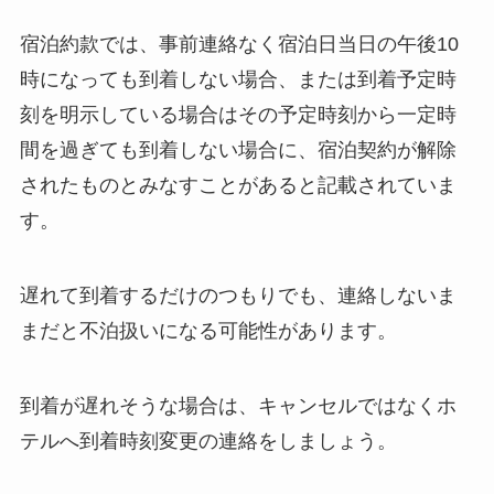
宿泊約款では、事前連絡なく宿泊日当日の午後10
時になっても到着しない場合、または到着予定時
刻を明示している場合はその予定時刻から一定時
間を過ぎても到着しない場合に、宿泊契約が解除
されたものとみなすことがあると記載されていま
す。
遅れて到着するだけのつもりでも、連絡しないま
まだと不泊扱いになる可能性があります。
到着が遅れそうな場合は、キャンセルではなくホ
テルへ到着時刻変更の連絡をしましょう。