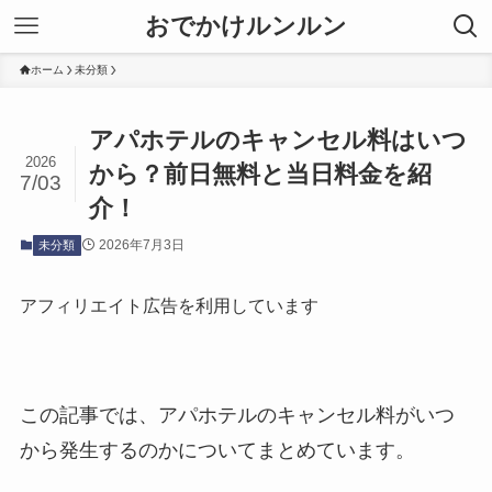
おでかけルンルン
ホーム
未分類
アパホテルのキャンセル料はいつ
2026
から？前日無料と当日料金を紹
7/03
介！
2026年7月3日
未分類
アフィリエイト広告を利用しています
この記事では、アパホテルのキャンセル料がいつ
から発生するのかについてまとめています。