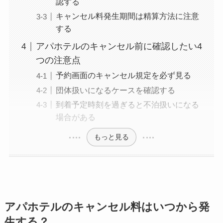
認する
キャンセル料発生期間は精算方法に注意
する
アパホテルのキャンセル前に確認したい4
つの注意点
予約画面のキャンセル規定を必ず見る
団体扱いになるケースを確認する
到着予定時刻を過ぎると不泊扱いになる
場合がある
もっと見る
アパホテルのキャンセル料はいつから発
生する？