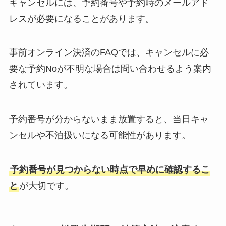
キャンセルには、予約番号や予約時のメールアド
レスが必要になることがあります。
事前オンライン決済のFAQでは、キャンセルに必
要な予約Noが不明な場合は問い合わせるよう案内
されています。
予約番号が分からないまま放置すると、当日キャ
ンセルや不泊扱いになる可能性があります。
予約番号が見つからない時点で早めに確認するこ
と
が大切です。