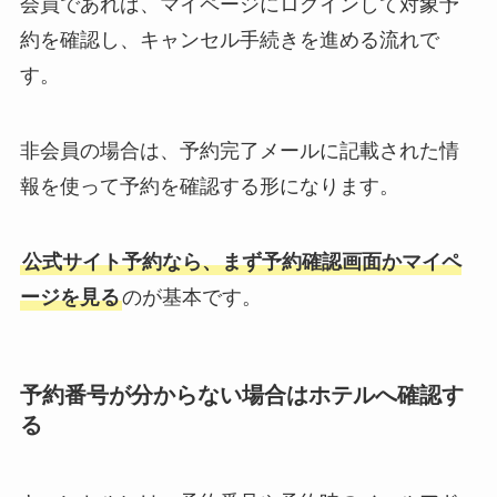
会員であれば、マイページにログインして対象予
約を確認し、キャンセル手続きを進める流れで
す。
非会員の場合は、予約完了メールに記載された情
報を使って予約を確認する形になります。
公式サイト予約なら、まず予約確認画面かマイペ
ージを見る
のが基本です。
予約番号が分からない場合はホテルへ確認す
る