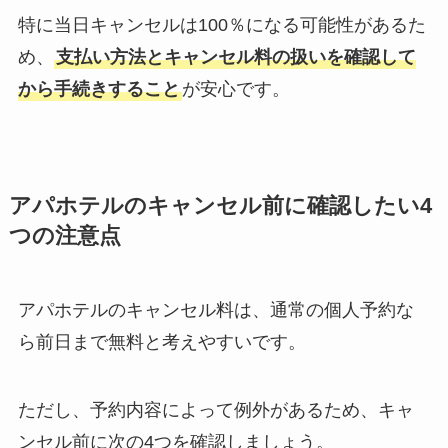
特に当日キャンセルは100％になる可能性があるた
め、
支払い方法とキャンセル料の扱いを確認して
から手続きすること
が安心です。
アパホテルのキャンセル前に確認したい4
つの注意点
アパホテルのキャンセル料は、通常の個人予約な
ら前日まで無料と考えやすいです。
ただし、予約内容によって例外があるため、キャ
ンセル前に次の4つを確認しましょう。