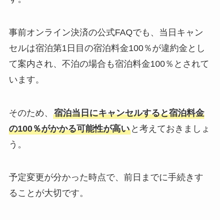
事前オンライン決済の公式FAQでも、当日キャン
セルは宿泊第1日目の宿泊料金100％が違約金とし
て案内され、不泊の場合も宿泊料金100％とされて
います。
そのため、
宿泊当日にキャンセルすると宿泊料金
の100％がかかる可能性が高い
と考えておきましょ
う。
予定変更が分かった時点で、前日までに手続きす
ることが大切です。