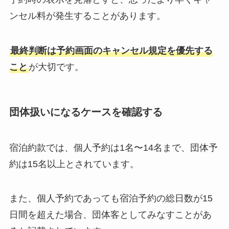
ンセル料が発生することがあります。
最終判断は予約画面のキャンセル規定を優先する
こと
が大切です。
団体扱いになるケースを確認する
宿泊約款では、個人予約は1名〜14名まで、団体予
約は15名以上とされています。
また、個人予約であっても宿泊予約の総日数が15
日間を超えた場合、団体客としてみなすことがあ