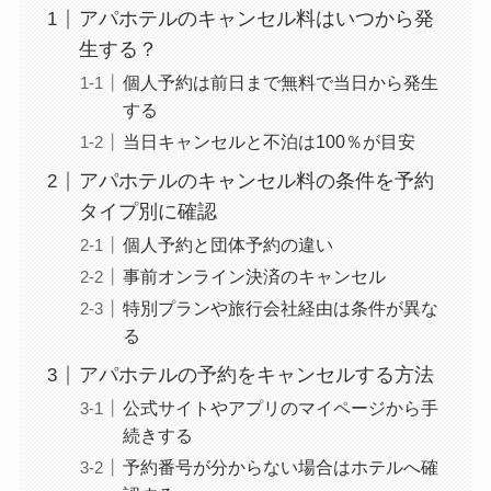
アパホテルのキャンセル料はいつから発
生する？
個人予約は前日まで無料で当日から発生
する
当日キャンセルと不泊は100％が目安
アパホテルのキャンセル料の条件を予約
タイプ別に確認
個人予約と団体予約の違い
事前オンライン決済のキャンセル
特別プランや旅行会社経由は条件が異な
る
アパホテルの予約をキャンセルする方法
公式サイトやアプリのマイページから手
続きする
予約番号が分からない場合はホテルへ確