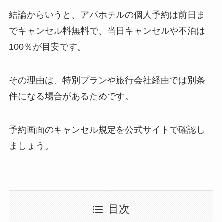
結論からいうと、アパホテルの個人予約は前日ま
でキャンセル料無料で、当日キャンセルや不泊は
100％が目安です。
その理由は、特別プランや旅行会社経由では別条
件になる場合があるためです。
予約画面のキャンセル規定を公式サイトで確認し
ましょう。
目次