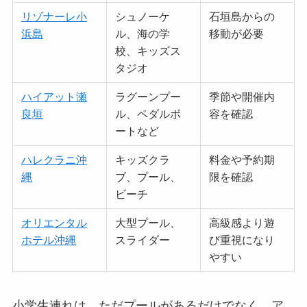
リゾナーレ小
シュノーケ
石垣島からの
浜島
ル、海の学
移動が必要
校、キッズス
タジオ
ハイアット瀬
ラグーンプー
季節や開催内
良垣
ル、ペダルボ
容を確認
ートなど
ハレクラニ沖
キッズクラ
料金や予約期
縄
ブ、プール、
限を確認
ビーチ
オリエンタル
大型プール、
高級感より遊
ホテル沖縄
スライダー
び重視になり
やすい
小学生連れは、ただプールがあるだけでなく、ア