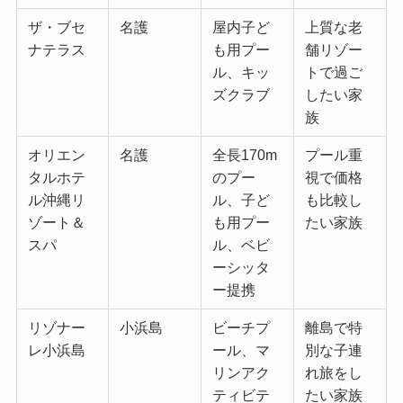
ザ・ブセ
名護
屋内子ど
上質な老
ナテラス
も用プー
舗リゾー
ル、キッ
トで過ご
ズクラブ
したい家
族
オリエン
名護
全長170m
プール重
タルホテ
のプー
視で価格
ル沖縄リ
ル、子ど
も比較し
ゾート＆
も用プー
たい家族
スパ
ル、ベビ
ーシッタ
ー提携
リゾナー
小浜島
ビーチプ
離島で特
レ小浜島
ール、マ
別な子連
リンアク
れ旅をし
ティビテ
たい家族