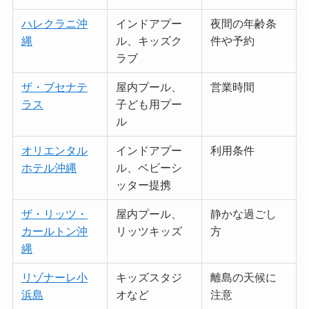
ハレクラニ沖
インドアプー
夜間の年齢条
縄
ル、キッズク
件や予約
ラブ
ザ・ブセナテ
屋内プール、
営業時間
ラス
子ども用プー
ル
オリエンタル
インドアプー
利用条件
ホテル沖縄
ル、ベビーシ
ッター提携
ザ・リッツ・
屋内プール、
静かな過ごし
カールトン沖
リッツキッズ
方
縄
リゾナーレ小
キッズスタジ
離島の天候に
浜島
オなど
注意