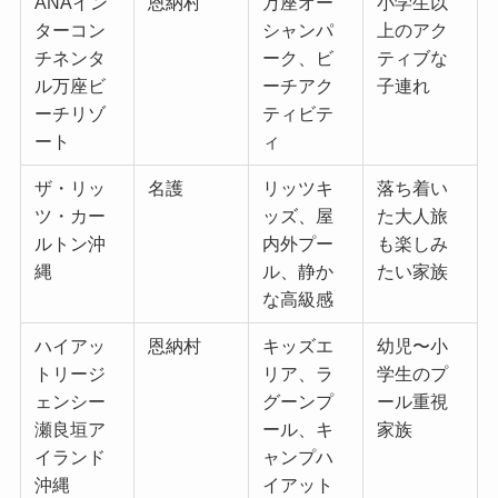
ANAイン
恩納村
万座オー
小学生以
ターコン
シャンパ
上のアク
チネンタ
ーク、ビ
ティブな
ル万座ビ
ーチアク
子連れ
ーチリゾ
ティビテ
ート
ィ
ザ・リッ
名護
リッツキ
落ち着い
ツ・カー
ッズ、屋
た大人旅
ルトン沖
内外プー
も楽しみ
縄
ル、静か
たい家族
な高級感
ハイアッ
恩納村
キッズエ
幼児〜小
トリージ
リア、ラ
学生のプ
ェンシー
グーンプ
ール重視
瀬良垣ア
ール、キ
家族
イランド
ャンプハ
沖縄
イアット