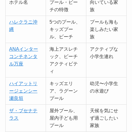
ホテル名
プール・ビー
向いている家
チの特徴
族
ハレクラニ沖
5つのプール、
プールも海も
縄
キッズプー
楽しみたい家
ル、ビーチ
族
ANAインター
海上アスレチ
アクティブな
コンチネンタ
ック、ビーチ
小学生連れ
ル万座
アクティビテ
ィ
ハイアットリ
キッズエリ
幼児〜小学生
ージェンシー
ア、ラグーン
の水遊び
瀬良垣
プール
ザ・ブセナテ
屋外プール、
天候を気にせ
ラス
屋内子ども用
ず過ごしたい
プール
家族