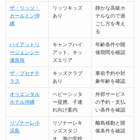
ザ・リッツ・
リッツキッズ
静かな高級ホ
カールトン沖
あり
テルなので過
縄
ごし方を考え
る
ハイアットリ
キャンプハイ
年齢条件や開
ージェンシー
アット、キッ
催期間を確認
瀬良垣
ズエリア
ザ・ブセナテ
キッズクラブ
事前予約や対
ラス
あり
象年齢を確認
オリエンタル
ベビーシッタ
外部サービス
ホテル沖縄
ー提携、子連
の予約・支払
れ向け案内
い条件を確認
リゾナーレ小
リゾナーレキ
離島移動と開
浜島
ッズスタジ
催条件を確認
オ、海の学校