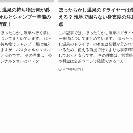
し温泉の持ち物は何が必
ほったらかし温泉のドライヤーは
タオルとシャンプー準備の
える？ 現地で困らない身支度の注
調査！
点
、ほったらかし温泉へ行く前に
この記事では、ほったらかし温泉のドライ
ついてまとめています。 ほっ
ー事情についてまとめています。 ほった
の持ち物でシャンプー類は備え
し温泉のドライヤーの有無は情報が分かれ
りますが、バスタオルやタオル
いるため、使える前提で行くよりも事前確
と安心です。 その理由は、公
しておくと安心です。 その理由は、営業
ジナルタオルとバスタ...
や料金は公的ページで確認できる一方...
2026年6月2日