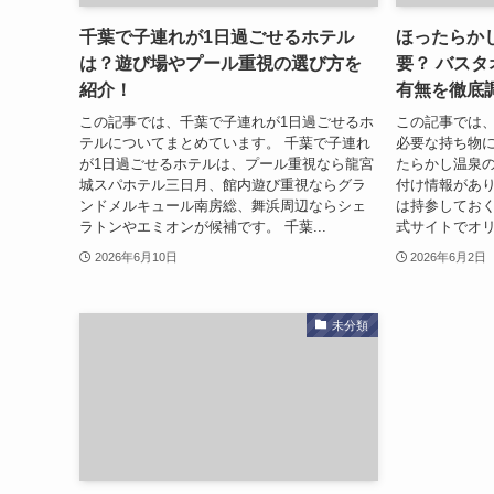
千葉で子連れが1日過ごせるホテル
ほったらか
は？遊び場やプール重視の選び方を
要？ バス
紹介！
有無を徹底
この記事では、千葉で子連れが1日過ごせるホ
この記事では
テルについてまとめています。 千葉で子連れ
必要な持ち物に
が1日過ごせるホテルは、プール重視なら龍宮
たらかし温泉
城スパホテル三日月、館内遊び重視ならグラ
付け情報があ
ンドメルキュール南房総、舞浜周辺ならシェ
は持参しておく
ラトンやエミオンが候補です。 千葉...
式サイトでオリ
2026年6月10日
2026年6月2日
未分類